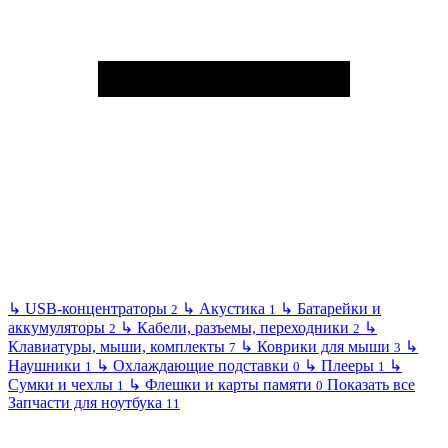
↳
USB-концентраторы
↳
Акустика
↳
Батарейки и
2
1
аккумуляторы
↳
Кабели, разъемы, переходники
↳
2
2
Клавиатуры, мыши, комплекты
↳
Коврики для мыши
↳
7
3
Наушники
↳
Охлаждающие подставки
↳
Плееры
↳
1
0
1
Сумки и чехлы
↳
Флешки и карты памяти
Показать все
1
0
Запчасти для ноутбука
11