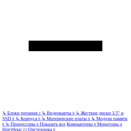
↳
Блоки питания
↳
Видеокарты
↳
Жесткие диски 3.5" и
2
0
SSD
↳
Корпуса
↳
Материнские платы
↳
Модули памяти
0
0
0
↳
Процессоры
Показать все
Компьютеры
Мониторы
0
0
0
4
Ноутбуки
Оргтехника
23
0