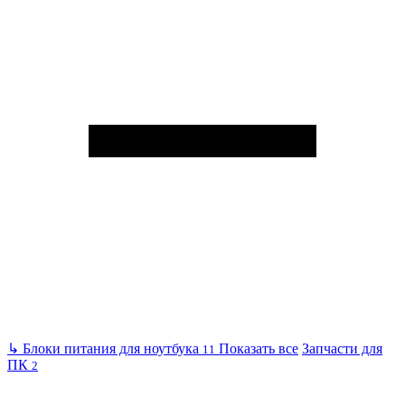
↳
Блоки питания для ноутбука
Показать все
Запчасти для
11
ПК
2