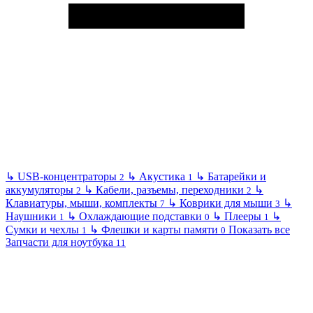
↳
USB-концентраторы
↳
Акустика
↳
Батарейки и
2
1
аккумуляторы
↳
Кабели, разъемы, переходники
↳
2
2
Клавиатуры, мыши, комплекты
↳
Коврики для мыши
↳
7
3
Наушники
↳
Охлаждающие подставки
↳
Плееры
↳
1
0
1
Сумки и чехлы
↳
Флешки и карты памяти
Показать все
1
0
Запчасти для ноутбука
11