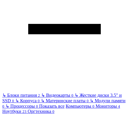
↳
Блоки питания
↳
Видеокарты
↳
Жесткие диски 3.5" и
2
0
SSD
↳
Корпуса
↳
Материнские платы
↳
Модули памяти
0
0
0
↳
Процессоры
Показать все
Компьютеры
Мониторы
0
0
0
4
Ноутбуки
Оргтехника
23
0