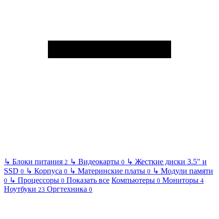
↳
Блоки питания
↳
Видеокарты
↳
Жесткие диски 3.5" и
2
0
SSD
↳
Корпуса
↳
Материнские платы
↳
Модули памяти
0
0
0
↳
Процессоры
Показать все
Компьютеры
Мониторы
0
0
0
4
Ноутбуки
Оргтехника
23
0