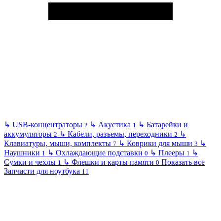
↳
USB-концентраторы
↳
Акустика
↳
Батарейки и
2
1
аккумуляторы
↳
Кабели, разъемы, переходники
↳
2
2
Клавиатуры, мыши, комплекты
↳
Коврики для мыши
↳
7
3
Наушники
↳
Охлаждающие подставки
↳
Плееры
↳
1
0
1
Сумки и чехлы
↳
Флешки и карты памяти
Показать все
1
0
Запчасти для ноутбука
11