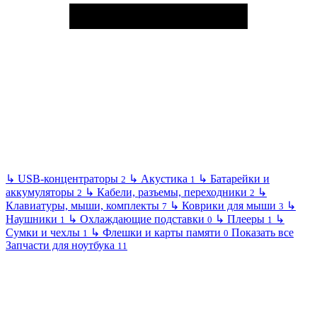
↳
USB-концентраторы
↳
Акустика
↳
Батарейки и
2
1
аккумуляторы
↳
Кабели, разъемы, переходники
↳
2
2
Клавиатуры, мыши, комплекты
↳
Коврики для мыши
↳
7
3
Наушники
↳
Охлаждающие подставки
↳
Плееры
↳
1
0
1
Сумки и чехлы
↳
Флешки и карты памяти
Показать все
1
0
Запчасти для ноутбука
11