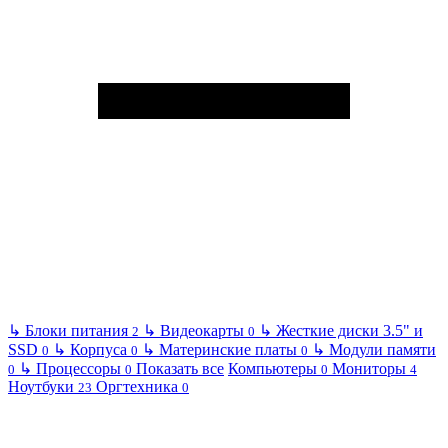
↳
Блоки питания
↳
Видеокарты
↳
Жесткие диски 3.5" и
2
0
SSD
↳
Корпуса
↳
Материнские платы
↳
Модули памяти
0
0
0
↳
Процессоры
Показать все
Компьютеры
Мониторы
0
0
0
4
Ноутбуки
Оргтехника
23
0