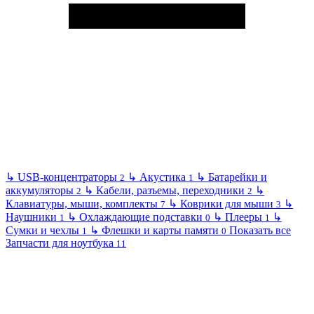
↳
USB-концентраторы
↳
Акустика
↳
Батарейки и
2
1
аккумуляторы
↳
Кабели, разъемы, переходники
↳
2
2
Клавиатуры, мыши, комплекты
↳
Коврики для мыши
↳
7
3
Наушники
↳
Охлаждающие подставки
↳
Плееры
↳
1
0
1
Сумки и чехлы
↳
Флешки и карты памяти
Показать все
1
0
Запчасти для ноутбука
11