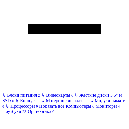
↳
Блоки питания
↳
Видеокарты
↳
Жесткие диски 3.5" и
2
0
SSD
↳
Корпуса
↳
Материнские платы
↳
Модули памяти
0
0
0
↳
Процессоры
Показать все
Компьютеры
Мониторы
0
0
0
4
Ноутбуки
Оргтехника
23
0