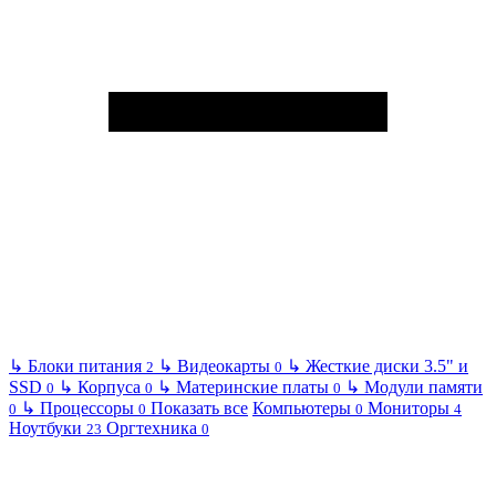
↳
Блоки питания
↳
Видеокарты
↳
Жесткие диски 3.5" и
2
0
SSD
↳
Корпуса
↳
Материнские платы
↳
Модули памяти
0
0
0
↳
Процессоры
Показать все
Компьютеры
Мониторы
0
0
0
4
Ноутбуки
Оргтехника
23
0