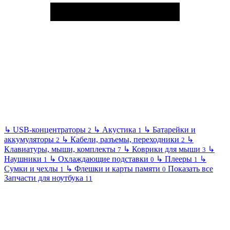
↳
USB-концентраторы
↳
Акустика
↳
Батарейки и
2
1
аккумуляторы
↳
Кабели, разъемы, переходники
↳
2
2
Клавиатуры, мыши, комплекты
↳
Коврики для мыши
↳
7
3
Наушники
↳
Охлаждающие подставки
↳
Плееры
↳
1
0
1
Сумки и чехлы
↳
Флешки и карты памяти
Показать все
1
0
Запчасти для ноутбука
11