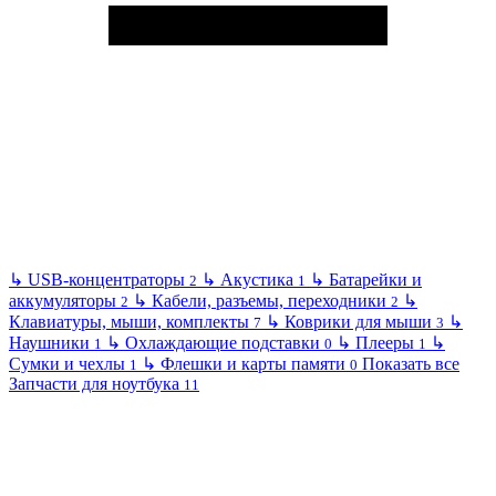
↳
USB-концентраторы
↳
Акустика
↳
Батарейки и
2
1
аккумуляторы
↳
Кабели, разъемы, переходники
↳
2
2
Клавиатуры, мыши, комплекты
↳
Коврики для мыши
↳
7
3
Наушники
↳
Охлаждающие подставки
↳
Плееры
↳
1
0
1
Сумки и чехлы
↳
Флешки и карты памяти
Показать все
1
0
Запчасти для ноутбука
11