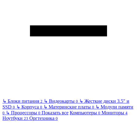
↳
Блоки питания
↳
Видеокарты
↳
Жесткие диски 3.5" и
2
0
SSD
↳
Корпуса
↳
Материнские платы
↳
Модули памяти
0
0
0
↳
Процессоры
Показать все
Компьютеры
Мониторы
0
0
0
4
Ноутбуки
Оргтехника
23
0