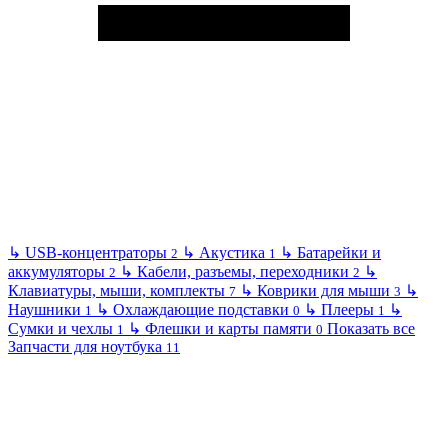
↳
USB-концентраторы
↳
Акустика
↳
Батарейки и
2
1
аккумуляторы
↳
Кабели, разъемы, переходники
↳
2
2
Клавиатуры, мыши, комплекты
↳
Коврики для мыши
↳
7
3
Наушники
↳
Охлаждающие подставки
↳
Плееры
↳
1
0
1
Сумки и чехлы
↳
Флешки и карты памяти
Показать все
1
0
Запчасти для ноутбука
11