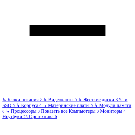
↳
Блоки питания
↳
Видеокарты
↳
Жесткие диски 3.5" и
2
0
SSD
↳
Корпуса
↳
Материнские платы
↳
Модули памяти
0
0
0
↳
Процессоры
Показать все
Компьютеры
Мониторы
0
0
0
4
Ноутбуки
Оргтехника
23
0