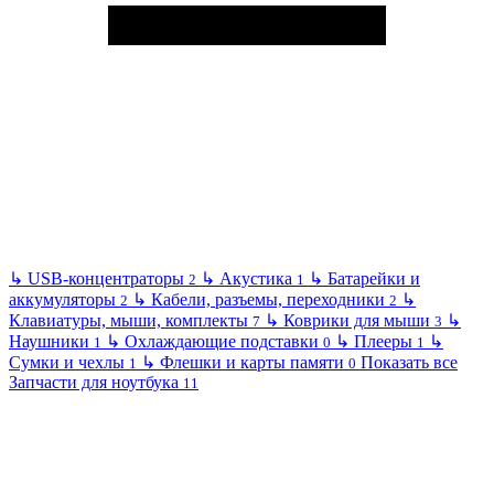
↳
USB-концентраторы
↳
Акустика
↳
Батарейки и
2
1
аккумуляторы
↳
Кабели, разъемы, переходники
↳
2
2
Клавиатуры, мыши, комплекты
↳
Коврики для мыши
↳
7
3
Наушники
↳
Охлаждающие подставки
↳
Плееры
↳
1
0
1
Сумки и чехлы
↳
Флешки и карты памяти
Показать все
1
0
Запчасти для ноутбука
11