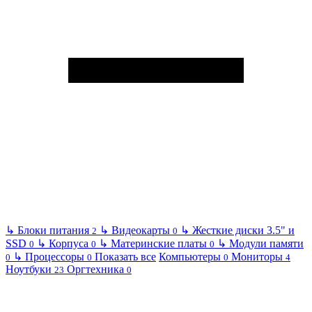
↳
Блоки питания
↳
Видеокарты
↳
Жесткие диски 3.5" и
2
0
SSD
↳
Корпуса
↳
Материнские платы
↳
Модули памяти
0
0
0
↳
Процессоры
Показать все
Компьютеры
Мониторы
0
0
0
4
Ноутбуки
Оргтехника
23
0