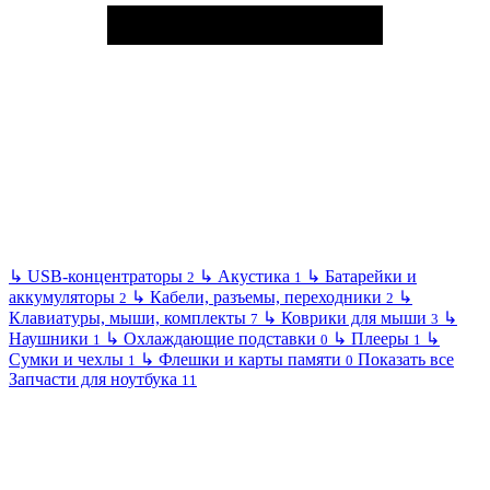
↳
USB-концентраторы
↳
Акустика
↳
Батарейки и
2
1
аккумуляторы
↳
Кабели, разъемы, переходники
↳
2
2
Клавиатуры, мыши, комплекты
↳
Коврики для мыши
↳
7
3
Наушники
↳
Охлаждающие подставки
↳
Плееры
↳
1
0
1
Сумки и чехлы
↳
Флешки и карты памяти
Показать все
1
0
Запчасти для ноутбука
11