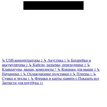
↳
USB-концентраторы
↳
Акустика
↳
Батарейки и
2
1
аккумуляторы
↳
Кабели, разъемы, переходники
↳
2
2
Клавиатуры, мыши, комплекты
↳
Коврики для мыши
↳
7
3
Наушники
↳
Охлаждающие подставки
↳
Плееры
↳
1
0
1
Сумки и чехлы
↳
Флешки и карты памяти
Показать все
1
0
Запчасти для ноутбука
11