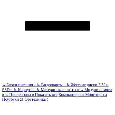
↳
Блоки питания
↳
Видеокарты
↳
Жесткие диски 3.5" и
2
0
SSD
↳
Корпуса
↳
Материнские платы
↳
Модули памяти
0
0
0
↳
Процессоры
Показать все
Компьютеры
Мониторы
0
0
0
4
Ноутбуки
Оргтехника
23
0