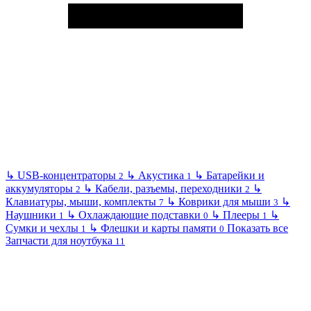
↳
USB-концентраторы
↳
Акустика
↳
Батарейки и
2
1
аккумуляторы
↳
Кабели, разъемы, переходники
↳
2
2
Клавиатуры, мыши, комплекты
↳
Коврики для мыши
↳
7
3
Наушники
↳
Охлаждающие подставки
↳
Плееры
↳
1
0
1
Сумки и чехлы
↳
Флешки и карты памяти
Показать все
1
0
Запчасти для ноутбука
11