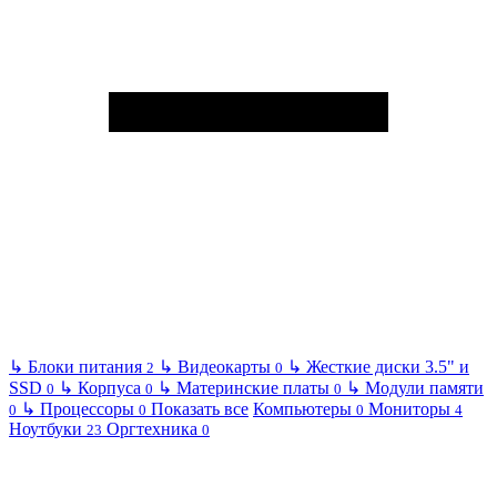
↳
Блоки питания
↳
Видеокарты
↳
Жесткие диски 3.5" и
2
0
SSD
↳
Корпуса
↳
Материнские платы
↳
Модули памяти
0
0
0
↳
Процессоры
Показать все
Компьютеры
Мониторы
0
0
0
4
Ноутбуки
Оргтехника
23
0