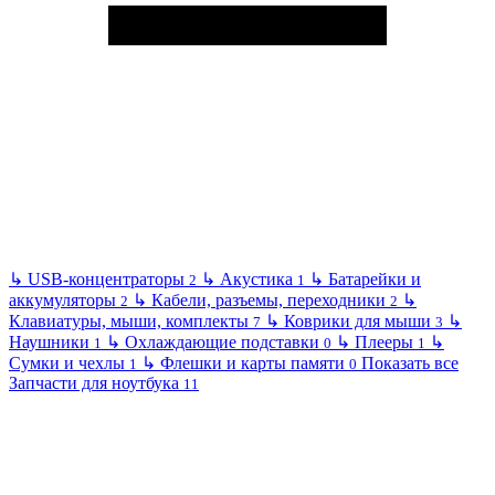
↳
USB-концентраторы
↳
Акустика
↳
Батарейки и
2
1
аккумуляторы
↳
Кабели, разъемы, переходники
↳
2
2
Клавиатуры, мыши, комплекты
↳
Коврики для мыши
↳
7
3
Наушники
↳
Охлаждающие подставки
↳
Плееры
↳
1
0
1
Сумки и чехлы
↳
Флешки и карты памяти
Показать все
1
0
Запчасти для ноутбука
11