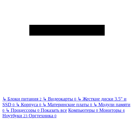
↳
Блоки питания
↳
Видеокарты
↳
Жесткие диски 3.5" и
2
0
SSD
↳
Корпуса
↳
Материнские платы
↳
Модули памяти
0
0
0
↳
Процессоры
Показать все
Компьютеры
Мониторы
0
0
0
4
Ноутбуки
Оргтехника
23
0