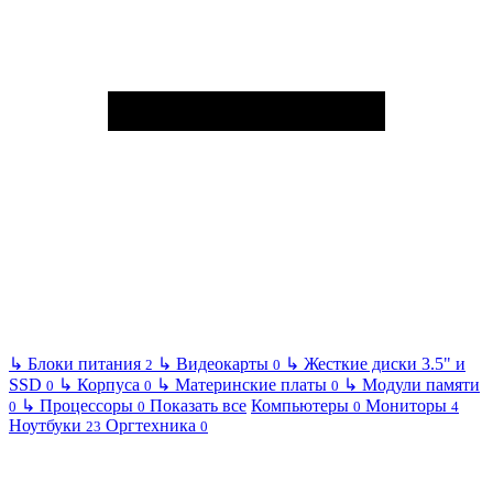
↳
Блоки питания
↳
Видеокарты
↳
Жесткие диски 3.5" и
2
0
SSD
↳
Корпуса
↳
Материнские платы
↳
Модули памяти
0
0
0
↳
Процессоры
Показать все
Компьютеры
Мониторы
0
0
0
4
Ноутбуки
Оргтехника
23
0