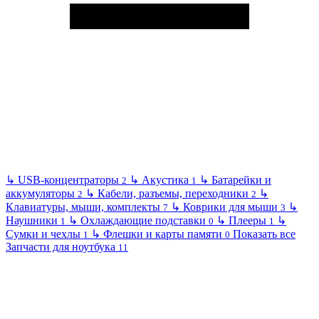
↳
USB-концентраторы
↳
Акустика
↳
Батарейки и
2
1
аккумуляторы
↳
Кабели, разъемы, переходники
↳
2
2
Клавиатуры, мыши, комплекты
↳
Коврики для мыши
↳
7
3
Наушники
↳
Охлаждающие подставки
↳
Плееры
↳
1
0
1
Сумки и чехлы
↳
Флешки и карты памяти
Показать все
1
0
Запчасти для ноутбука
11