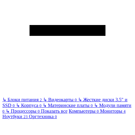
↳
Блоки питания
↳
Видеокарты
↳
Жесткие диски 3.5" и
2
0
SSD
↳
Корпуса
↳
Материнские платы
↳
Модули памяти
0
0
0
↳
Процессоры
Показать все
Компьютеры
Мониторы
0
0
0
4
Ноутбуки
Оргтехника
23
0