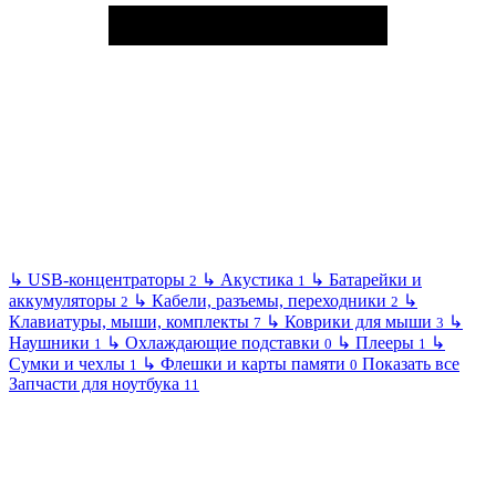
↳
USB-концентраторы
↳
Акустика
↳
Батарейки и
2
1
аккумуляторы
↳
Кабели, разъемы, переходники
↳
2
2
Клавиатуры, мыши, комплекты
↳
Коврики для мыши
↳
7
3
Наушники
↳
Охлаждающие подставки
↳
Плееры
↳
1
0
1
Сумки и чехлы
↳
Флешки и карты памяти
Показать все
1
0
Запчасти для ноутбука
11