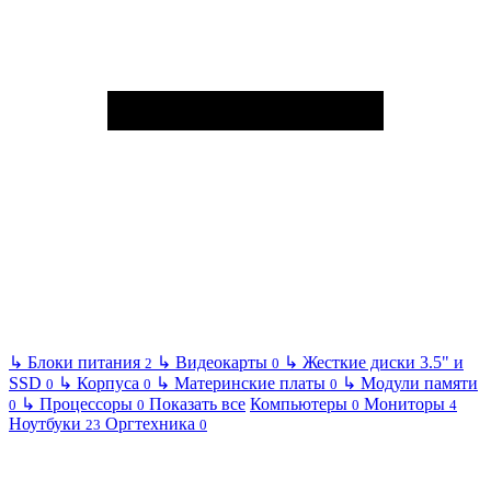
↳
Блоки питания
↳
Видеокарты
↳
Жесткие диски 3.5" и
2
0
SSD
↳
Корпуса
↳
Материнские платы
↳
Модули памяти
0
0
0
↳
Процессоры
Показать все
Компьютеры
Мониторы
0
0
0
4
Ноутбуки
Оргтехника
23
0