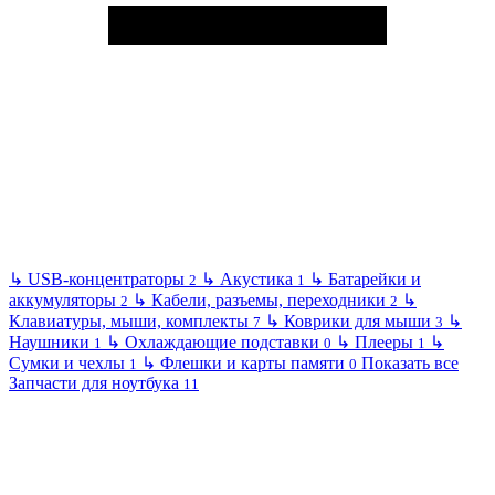
↳
USB-концентраторы
↳
Акустика
↳
Батарейки и
2
1
аккумуляторы
↳
Кабели, разъемы, переходники
↳
2
2
Клавиатуры, мыши, комплекты
↳
Коврики для мыши
↳
7
3
Наушники
↳
Охлаждающие подставки
↳
Плееры
↳
1
0
1
Сумки и чехлы
↳
Флешки и карты памяти
Показать все
1
0
Запчасти для ноутбука
11