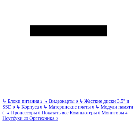
↳
Блоки питания
↳
Видеокарты
↳
Жесткие диски 3.5" и
2
0
SSD
↳
Корпуса
↳
Материнские платы
↳
Модули памяти
0
0
0
↳
Процессоры
Показать все
Компьютеры
Мониторы
0
0
0
4
Ноутбуки
Оргтехника
23
0