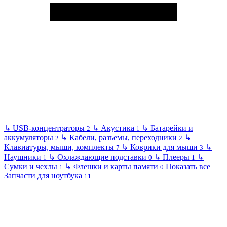
↳
USB-концентраторы
↳
Акустика
↳
Батарейки и
2
1
аккумуляторы
↳
Кабели, разъемы, переходники
↳
2
2
Клавиатуры, мыши, комплекты
↳
Коврики для мыши
↳
7
3
Наушники
↳
Охлаждающие подставки
↳
Плееры
↳
1
0
1
Сумки и чехлы
↳
Флешки и карты памяти
Показать все
1
0
Запчасти для ноутбука
11