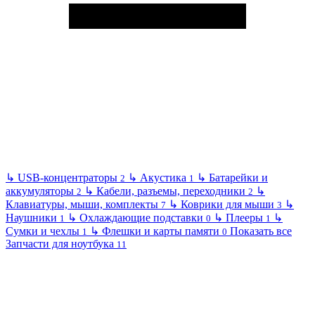
↳
USB-концентраторы
↳
Акустика
↳
Батарейки и
2
1
аккумуляторы
↳
Кабели, разъемы, переходники
↳
2
2
Клавиатуры, мыши, комплекты
↳
Коврики для мыши
↳
7
3
Наушники
↳
Охлаждающие подставки
↳
Плееры
↳
1
0
1
Сумки и чехлы
↳
Флешки и карты памяти
Показать все
1
0
Запчасти для ноутбука
11