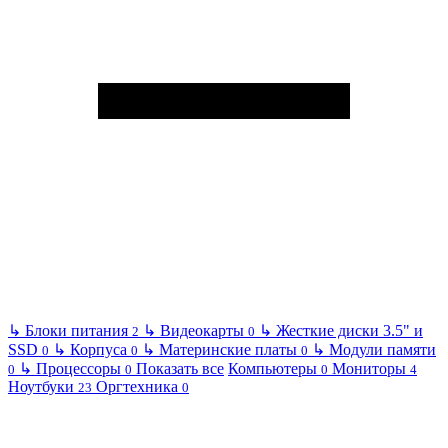
↳
Блоки питания
↳
Видеокарты
↳
Жесткие диски 3.5" и
2
0
SSD
↳
Корпуса
↳
Материнские платы
↳
Модули памяти
0
0
0
↳
Процессоры
Показать все
Компьютеры
Мониторы
0
0
0
4
Ноутбуки
Оргтехника
23
0