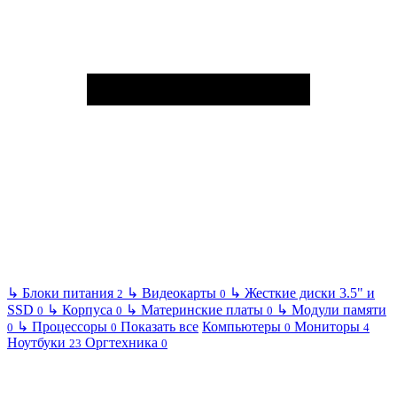
↳
Блоки питания
↳
Видеокарты
↳
Жесткие диски 3.5" и
2
0
SSD
↳
Корпуса
↳
Материнские платы
↳
Модули памяти
0
0
0
↳
Процессоры
Показать все
Компьютеры
Мониторы
0
0
0
4
Ноутбуки
Оргтехника
23
0