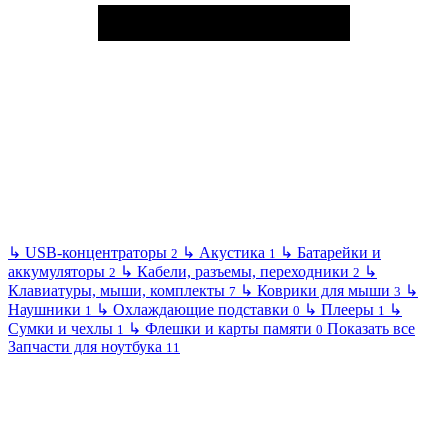
↳
USB-концентраторы
↳
Акустика
↳
Батарейки и
2
1
аккумуляторы
↳
Кабели, разъемы, переходники
↳
2
2
Клавиатуры, мыши, комплекты
↳
Коврики для мыши
↳
7
3
Наушники
↳
Охлаждающие подставки
↳
Плееры
↳
1
0
1
Сумки и чехлы
↳
Флешки и карты памяти
Показать все
1
0
Запчасти для ноутбука
11