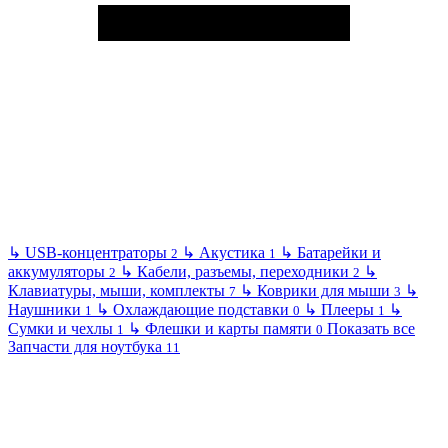
↳
USB-концентраторы
↳
Акустика
↳
Батарейки и
2
1
аккумуляторы
↳
Кабели, разъемы, переходники
↳
2
2
Клавиатуры, мыши, комплекты
↳
Коврики для мыши
↳
7
3
Наушники
↳
Охлаждающие подставки
↳
Плееры
↳
1
0
1
Сумки и чехлы
↳
Флешки и карты памяти
Показать все
1
0
Запчасти для ноутбука
11