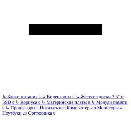
↳
Блоки питания
↳
Видеокарты
↳
Жесткие диски 3.5" и
2
0
SSD
↳
Корпуса
↳
Материнские платы
↳
Модули памяти
0
0
0
↳
Процессоры
Показать все
Компьютеры
Мониторы
0
0
0
4
Ноутбуки
Оргтехника
23
0