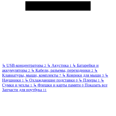
↳
USB-концентраторы
↳
Акустика
↳
Батарейки и
2
1
аккумуляторы
↳
Кабели, разъемы, переходники
↳
2
2
Клавиатуры, мыши, комплекты
↳
Коврики для мыши
↳
7
3
Наушники
↳
Охлаждающие подставки
↳
Плееры
↳
1
0
1
Сумки и чехлы
↳
Флешки и карты памяти
Показать все
1
0
Запчасти для ноутбука
11