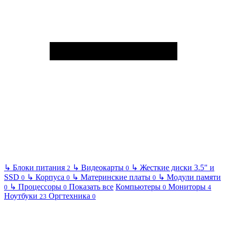
↳
Блоки питания
↳
Видеокарты
↳
Жесткие диски 3.5" и
2
0
SSD
↳
Корпуса
↳
Материнские платы
↳
Модули памяти
0
0
0
↳
Процессоры
Показать все
Компьютеры
Мониторы
0
0
0
4
Ноутбуки
Оргтехника
23
0