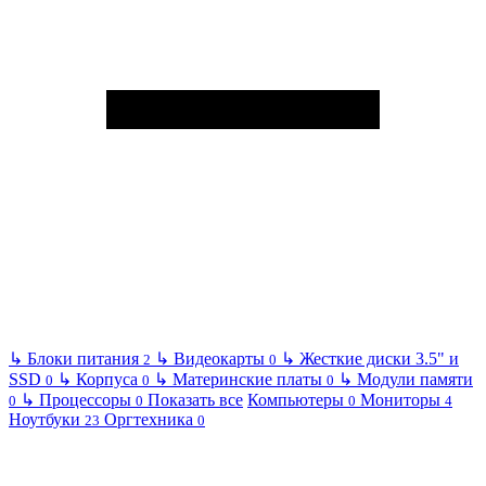
↳
Блоки питания
↳
Видеокарты
↳
Жесткие диски 3.5" и
2
0
SSD
↳
Корпуса
↳
Материнские платы
↳
Модули памяти
0
0
0
↳
Процессоры
Показать все
Компьютеры
Мониторы
0
0
0
4
Ноутбуки
Оргтехника
23
0