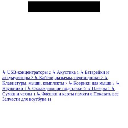
↳
USB-концентраторы
↳
Акустика
↳
Батарейки и
2
1
аккумуляторы
↳
Кабели, разъемы, переходники
↳
2
2
Клавиатуры, мыши, комплекты
↳
Коврики для мыши
↳
7
3
Наушники
↳
Охлаждающие подставки
↳
Плееры
↳
1
0
1
Сумки и чехлы
↳
Флешки и карты памяти
Показать все
1
0
Запчасти для ноутбука
11