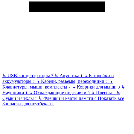
↳
USB-концентраторы
↳
Акустика
↳
Батарейки и
2
1
аккумуляторы
↳
Кабели, разъемы, переходники
↳
2
2
Клавиатуры, мыши, комплекты
↳
Коврики для мыши
↳
7
3
Наушники
↳
Охлаждающие подставки
↳
Плееры
↳
1
0
1
Сумки и чехлы
↳
Флешки и карты памяти
Показать все
1
0
Запчасти для ноутбука
11