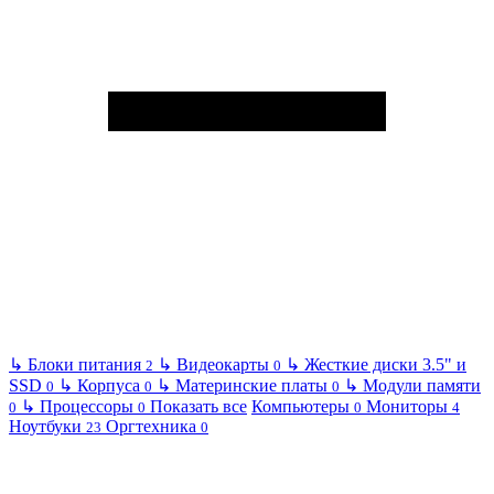
↳
Блоки питания
↳
Видеокарты
↳
Жесткие диски 3.5" и
2
0
SSD
↳
Корпуса
↳
Материнские платы
↳
Модули памяти
0
0
0
↳
Процессоры
Показать все
Компьютеры
Мониторы
0
0
0
4
Ноутбуки
Оргтехника
23
0