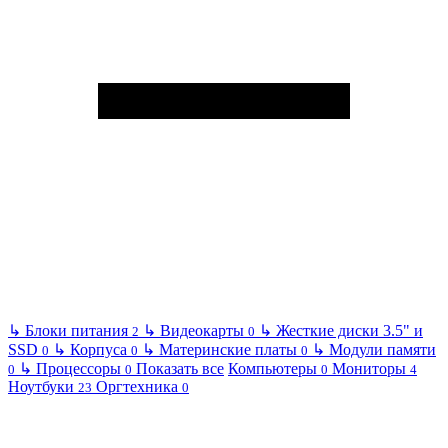
↳
Блоки питания
↳
Видеокарты
↳
Жесткие диски 3.5" и
2
0
SSD
↳
Корпуса
↳
Материнские платы
↳
Модули памяти
0
0
0
↳
Процессоры
Показать все
Компьютеры
Мониторы
0
0
0
4
Ноутбуки
Оргтехника
23
0