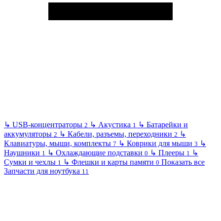
↳
USB-концентраторы
↳
Акустика
↳
Батарейки и
2
1
аккумуляторы
↳
Кабели, разъемы, переходники
↳
2
2
Клавиатуры, мыши, комплекты
↳
Коврики для мыши
↳
7
3
Наушники
↳
Охлаждающие подставки
↳
Плееры
↳
1
0
1
Сумки и чехлы
↳
Флешки и карты памяти
Показать все
1
0
Запчасти для ноутбука
11