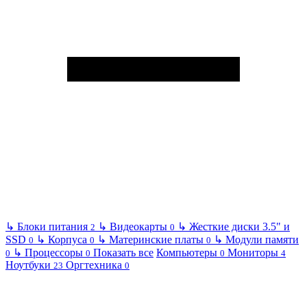
↳
Блоки питания
↳
Видеокарты
↳
Жесткие диски 3.5" и
2
0
SSD
↳
Корпуса
↳
Материнские платы
↳
Модули памяти
0
0
0
↳
Процессоры
Показать все
Компьютеры
Мониторы
0
0
0
4
Ноутбуки
Оргтехника
23
0