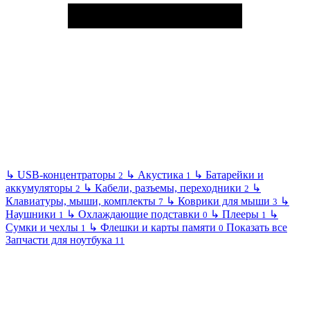
↳
USB-концентраторы
↳
Акустика
↳
Батарейки и
2
1
аккумуляторы
↳
Кабели, разъемы, переходники
↳
2
2
Клавиатуры, мыши, комплекты
↳
Коврики для мыши
↳
7
3
Наушники
↳
Охлаждающие подставки
↳
Плееры
↳
1
0
1
Сумки и чехлы
↳
Флешки и карты памяти
Показать все
1
0
Запчасти для ноутбука
11