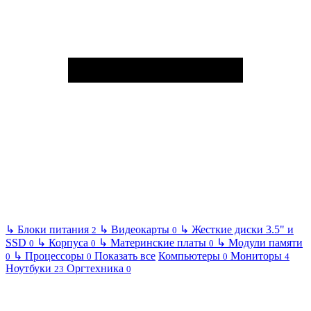
↳
Блоки питания
↳
Видеокарты
↳
Жесткие диски 3.5" и
2
0
SSD
↳
Корпуса
↳
Материнские платы
↳
Модули памяти
0
0
0
↳
Процессоры
Показать все
Компьютеры
Мониторы
0
0
0
4
Ноутбуки
Оргтехника
23
0