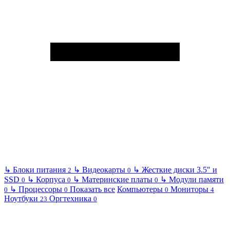
↳
Блоки питания
↳
Видеокарты
↳
Жесткие диски 3.5" и
2
0
SSD
↳
Корпуса
↳
Материнские платы
↳
Модули памяти
0
0
0
↳
Процессоры
Показать все
Компьютеры
Мониторы
0
0
0
4
Ноутбуки
Оргтехника
23
0