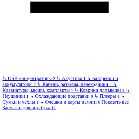
↳
USB-концентраторы
↳
Акустика
↳
Батарейки и
2
1
аккумуляторы
↳
Кабели, разъемы, переходники
↳
2
2
Клавиатуры, мыши, комплекты
↳
Коврики для мыши
↳
7
3
Наушники
↳
Охлаждающие подставки
↳
Плееры
↳
1
0
1
Сумки и чехлы
↳
Флешки и карты памяти
Показать все
1
0
Запчасти для ноутбука
11