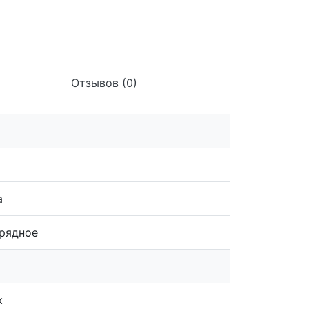
Отзывов (0)
а
арядное
к