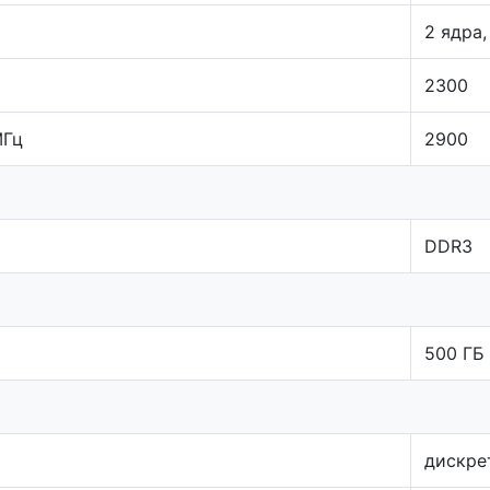
2 ядра,
2300
МГц
2900
DDR3
500 ГБ
дискре