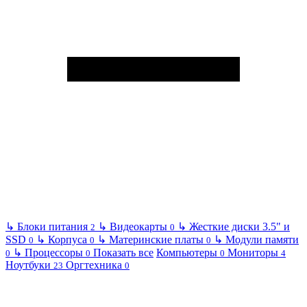
↳
Блоки питания
↳
Видеокарты
↳
Жесткие диски 3.5" и
2
0
SSD
↳
Корпуса
↳
Материнские платы
↳
Модули памяти
0
0
0
↳
Процессоры
Показать все
Компьютеры
Мониторы
0
0
0
4
Ноутбуки
Оргтехника
23
0