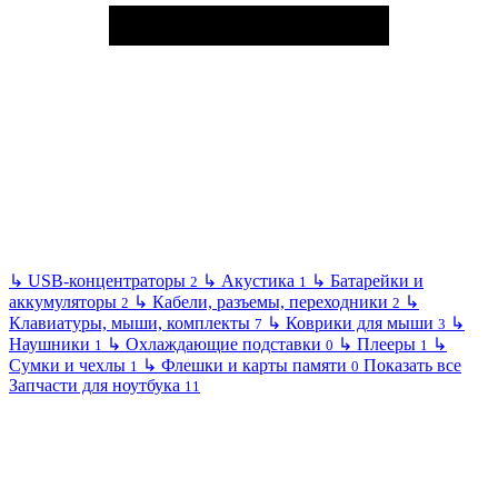
↳
USB-концентраторы
↳
Акустика
↳
Батарейки и
2
1
аккумуляторы
↳
Кабели, разъемы, переходники
↳
2
2
Клавиатуры, мыши, комплекты
↳
Коврики для мыши
↳
7
3
Наушники
↳
Охлаждающие подставки
↳
Плееры
↳
1
0
1
Сумки и чехлы
↳
Флешки и карты памяти
Показать все
1
0
Запчасти для ноутбука
11