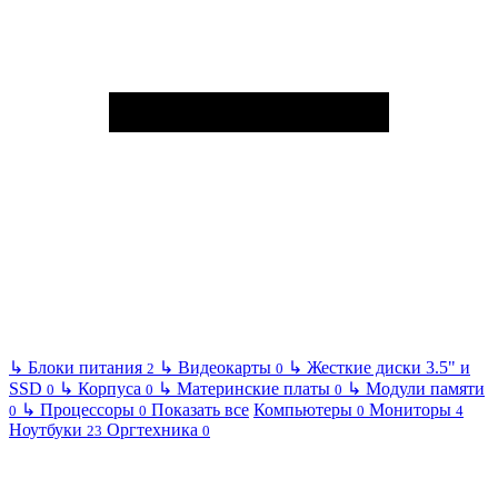
↳
Блоки питания
↳
Видеокарты
↳
Жесткие диски 3.5" и
2
0
SSD
↳
Корпуса
↳
Материнские платы
↳
Модули памяти
0
0
0
↳
Процессоры
Показать все
Компьютеры
Мониторы
0
0
0
4
Ноутбуки
Оргтехника
23
0