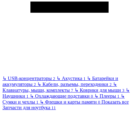
↳
USB-концентраторы
↳
Акустика
↳
Батарейки и
2
1
аккумуляторы
↳
Кабели, разъемы, переходники
↳
2
2
Клавиатуры, мыши, комплекты
↳
Коврики для мыши
↳
7
3
Наушники
↳
Охлаждающие подставки
↳
Плееры
↳
1
0
1
Сумки и чехлы
↳
Флешки и карты памяти
Показать все
1
0
Запчасти для ноутбука
11