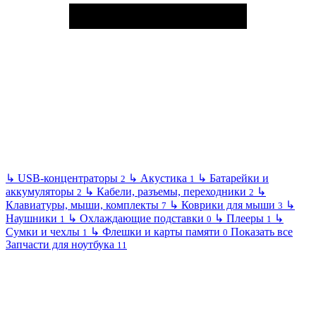
↳
USB-концентраторы
↳
Акустика
↳
Батарейки и
2
1
аккумуляторы
↳
Кабели, разъемы, переходники
↳
2
2
Клавиатуры, мыши, комплекты
↳
Коврики для мыши
↳
7
3
Наушники
↳
Охлаждающие подставки
↳
Плееры
↳
1
0
1
Сумки и чехлы
↳
Флешки и карты памяти
Показать все
1
0
Запчасти для ноутбука
11