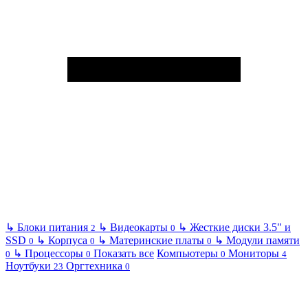
↳
Блоки питания
↳
Видеокарты
↳
Жесткие диски 3.5" и
2
0
SSD
↳
Корпуса
↳
Материнские платы
↳
Модули памяти
0
0
0
↳
Процессоры
Показать все
Компьютеры
Мониторы
0
0
0
4
Ноутбуки
Оргтехника
23
0