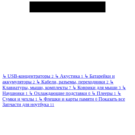
↳
USB-концентраторы
↳
Акустика
↳
Батарейки и
2
1
аккумуляторы
↳
Кабели, разъемы, переходники
↳
2
2
Клавиатуры, мыши, комплекты
↳
Коврики для мыши
↳
7
3
Наушники
↳
Охлаждающие подставки
↳
Плееры
↳
1
0
1
Сумки и чехлы
↳
Флешки и карты памяти
Показать все
1
0
Запчасти для ноутбука
11