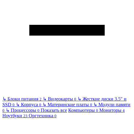
↳
Блоки питания
↳
Видеокарты
↳
Жесткие диски 3.5" и
2
0
SSD
↳
Корпуса
↳
Материнские платы
↳
Модули памяти
0
0
0
↳
Процессоры
Показать все
Компьютеры
Мониторы
0
0
0
4
Ноутбуки
Оргтехника
23
0