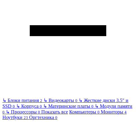
↳
Блоки питания
↳
Видеокарты
↳
Жесткие диски 3.5" и
2
0
SSD
↳
Корпуса
↳
Материнские платы
↳
Модули памяти
0
0
0
↳
Процессоры
Показать все
Компьютеры
Мониторы
0
0
0
4
Ноутбуки
Оргтехника
23
0