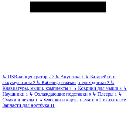
↳
USB-концентраторы
↳
Акустика
↳
Батарейки и
2
1
аккумуляторы
↳
Кабели, разъемы, переходники
↳
2
2
Клавиатуры, мыши, комплекты
↳
Коврики для мыши
↳
7
3
Наушники
↳
Охлаждающие подставки
↳
Плееры
↳
1
0
1
Сумки и чехлы
↳
Флешки и карты памяти
Показать все
1
0
Запчасти для ноутбука
11