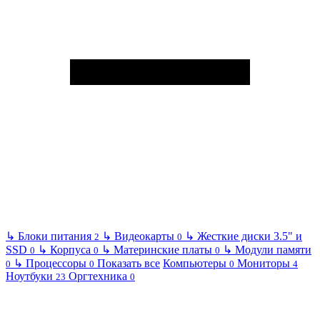
↳
Блоки питания
↳
Видеокарты
↳
Жесткие диски 3.5" и
2
0
SSD
↳
Корпуса
↳
Материнские платы
↳
Модули памяти
0
0
0
↳
Процессоры
Показать все
Компьютеры
Мониторы
0
0
0
4
Ноутбуки
Оргтехника
23
0