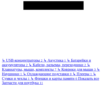
↳
USB-концентраторы
↳
Акустика
↳
Батарейки и
2
1
аккумуляторы
↳
Кабели, разъемы, переходники
↳
2
2
Клавиатуры, мыши, комплекты
↳
Коврики для мыши
↳
7
3
Наушники
↳
Охлаждающие подставки
↳
Плееры
↳
1
0
1
Сумки и чехлы
↳
Флешки и карты памяти
Показать все
1
0
Запчасти для ноутбука
11