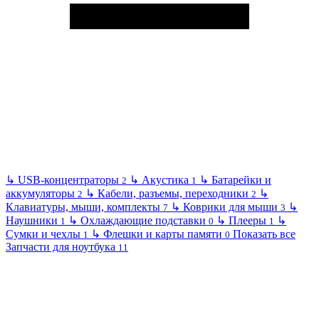
↳
USB-концентраторы
↳
Акустика
↳
Батарейки и
2
1
аккумуляторы
↳
Кабели, разъемы, переходники
↳
2
2
Клавиатуры, мыши, комплекты
↳
Коврики для мыши
↳
7
3
Наушники
↳
Охлаждающие подставки
↳
Плееры
↳
1
0
1
Сумки и чехлы
↳
Флешки и карты памяти
Показать все
1
0
Запчасти для ноутбука
11