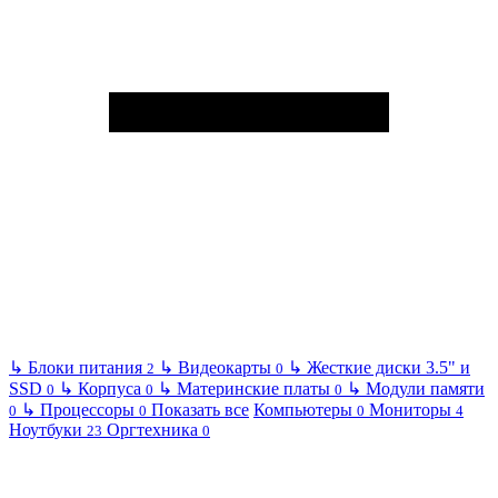
↳
Блоки питания
↳
Видеокарты
↳
Жесткие диски 3.5" и
2
0
SSD
↳
Корпуса
↳
Материнские платы
↳
Модули памяти
0
0
0
↳
Процессоры
Показать все
Компьютеры
Мониторы
0
0
0
4
Ноутбуки
Оргтехника
23
0