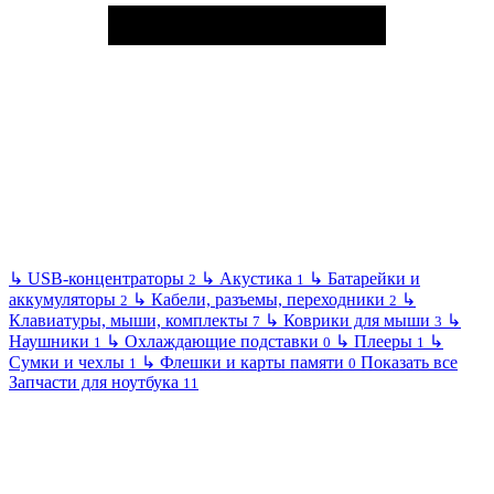
↳
USB-концентраторы
↳
Акустика
↳
Батарейки и
2
1
аккумуляторы
↳
Кабели, разъемы, переходники
↳
2
2
Клавиатуры, мыши, комплекты
↳
Коврики для мыши
↳
7
3
Наушники
↳
Охлаждающие подставки
↳
Плееры
↳
1
0
1
Сумки и чехлы
↳
Флешки и карты памяти
Показать все
1
0
Запчасти для ноутбука
11