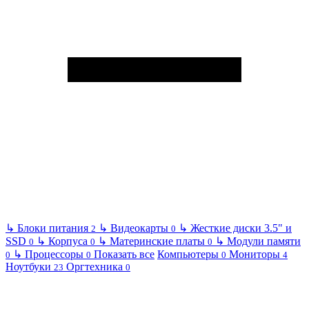
↳
Блоки питания
↳
Видеокарты
↳
Жесткие диски 3.5" и
2
0
SSD
↳
Корпуса
↳
Материнские платы
↳
Модули памяти
0
0
0
↳
Процессоры
Показать все
Компьютеры
Мониторы
0
0
0
4
Ноутбуки
Оргтехника
23
0