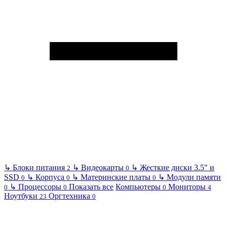
↳
Блоки питания
↳
Видеокарты
↳
Жесткие диски 3.5" и
2
0
SSD
↳
Корпуса
↳
Материнские платы
↳
Модули памяти
0
0
0
↳
Процессоры
Показать все
Компьютеры
Мониторы
0
0
0
4
Ноутбуки
Оргтехника
23
0