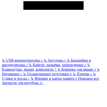
↳
USB-концентраторы
↳
Акустика
↳
Батарейки и
2
1
аккумуляторы
↳
Кабели, разъемы, переходники
↳
2
2
Клавиатуры, мыши, комплекты
↳
Коврики для мыши
↳
7
3
Наушники
↳
Охлаждающие подставки
↳
Плееры
↳
1
0
1
Сумки и чехлы
↳
Флешки и карты памяти
Показать все
1
0
Запчасти для ноутбука
11