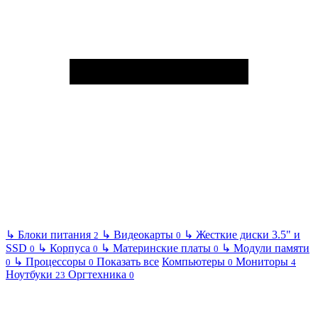
↳
Блоки питания
↳
Видеокарты
↳
Жесткие диски 3.5" и
2
0
SSD
↳
Корпуса
↳
Материнские платы
↳
Модули памяти
0
0
0
↳
Процессоры
Показать все
Компьютеры
Мониторы
0
0
0
4
Ноутбуки
Оргтехника
23
0