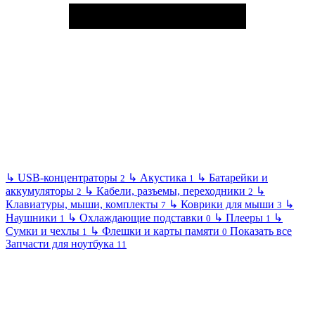
↳
USB-концентраторы
↳
Акустика
↳
Батарейки и
2
1
аккумуляторы
↳
Кабели, разъемы, переходники
↳
2
2
Клавиатуры, мыши, комплекты
↳
Коврики для мыши
↳
7
3
Наушники
↳
Охлаждающие подставки
↳
Плееры
↳
1
0
1
Сумки и чехлы
↳
Флешки и карты памяти
Показать все
1
0
Запчасти для ноутбука
11