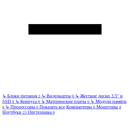
↳
Блоки питания
↳
Видеокарты
↳
Жесткие диски 3.5" и
2
0
SSD
↳
Корпуса
↳
Материнские платы
↳
Модули памяти
0
0
0
↳
Процессоры
Показать все
Компьютеры
Мониторы
0
0
0
4
Ноутбуки
Оргтехника
23
0