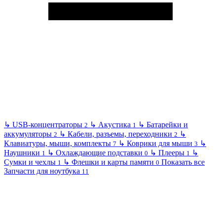
↳
USB-концентраторы
↳
Акустика
↳
Батарейки и
2
1
аккумуляторы
↳
Кабели, разъемы, переходники
↳
2
2
Клавиатуры, мыши, комплекты
↳
Коврики для мыши
↳
7
3
Наушники
↳
Охлаждающие подставки
↳
Плееры
↳
1
0
1
Сумки и чехлы
↳
Флешки и карты памяти
Показать все
1
0
Запчасти для ноутбука
11