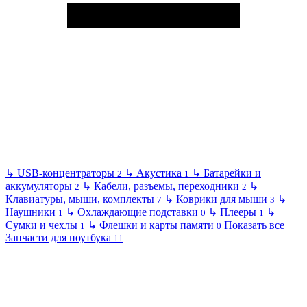
↳
USB-концентраторы
↳
Акустика
↳
Батарейки и
2
1
аккумуляторы
↳
Кабели, разъемы, переходники
↳
2
2
Клавиатуры, мыши, комплекты
↳
Коврики для мыши
↳
7
3
Наушники
↳
Охлаждающие подставки
↳
Плееры
↳
1
0
1
Сумки и чехлы
↳
Флешки и карты памяти
Показать все
1
0
Запчасти для ноутбука
11