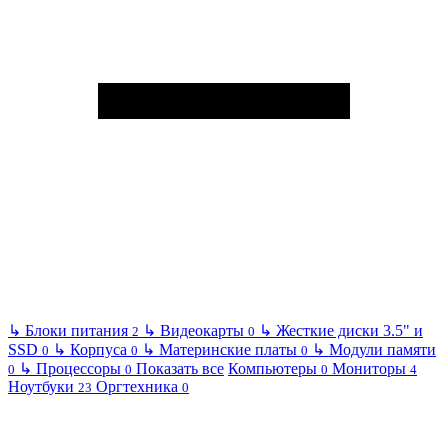
↳
Блоки питания
↳
Видеокарты
↳
Жесткие диски 3.5" и
2
0
SSD
↳
Корпуса
↳
Материнские платы
↳
Модули памяти
0
0
0
↳
Процессоры
Показать все
Компьютеры
Мониторы
0
0
0
4
Ноутбуки
Оргтехника
23
0