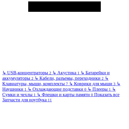
↳
USB-концентраторы
↳
Акустика
↳
Батарейки и
2
1
аккумуляторы
↳
Кабели, разъемы, переходники
↳
2
2
Клавиатуры, мыши, комплекты
↳
Коврики для мыши
↳
7
3
Наушники
↳
Охлаждающие подставки
↳
Плееры
↳
1
0
1
Сумки и чехлы
↳
Флешки и карты памяти
Показать все
1
0
Запчасти для ноутбука
11