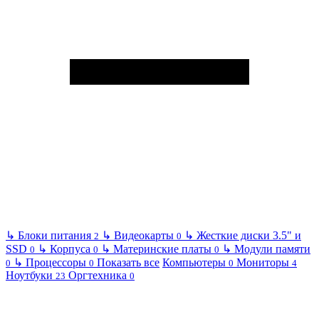
↳
Блоки питания
↳
Видеокарты
↳
Жесткие диски 3.5" и
2
0
SSD
↳
Корпуса
↳
Материнские платы
↳
Модули памяти
0
0
0
↳
Процессоры
Показать все
Компьютеры
Мониторы
0
0
0
4
Ноутбуки
Оргтехника
23
0