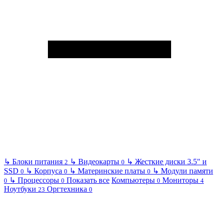
↳
Блоки питания
↳
Видеокарты
↳
Жесткие диски 3.5" и
2
0
SSD
↳
Корпуса
↳
Материнские платы
↳
Модули памяти
0
0
0
↳
Процессоры
Показать все
Компьютеры
Мониторы
0
0
0
4
Ноутбуки
Оргтехника
23
0