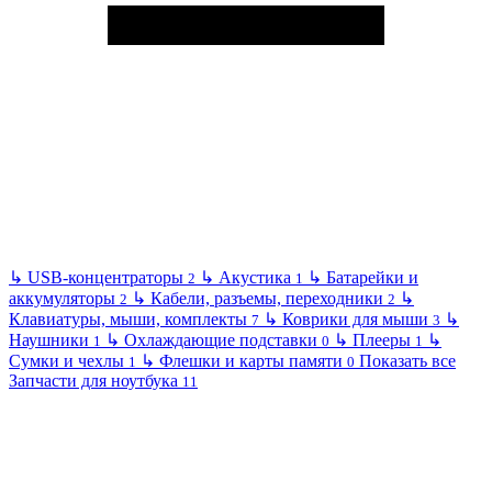
↳
USB-концентраторы
↳
Акустика
↳
Батарейки и
2
1
аккумуляторы
↳
Кабели, разъемы, переходники
↳
2
2
Клавиатуры, мыши, комплекты
↳
Коврики для мыши
↳
7
3
Наушники
↳
Охлаждающие подставки
↳
Плееры
↳
1
0
1
Сумки и чехлы
↳
Флешки и карты памяти
Показать все
1
0
Запчасти для ноутбука
11