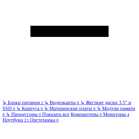
↳
Блоки питания
↳
Видеокарты
↳
Жесткие диски 3.5" и
2
0
SSD
↳
Корпуса
↳
Материнские платы
↳
Модули памяти
0
0
0
↳
Процессоры
Показать все
Компьютеры
Мониторы
0
0
0
4
Ноутбуки
Оргтехника
23
0