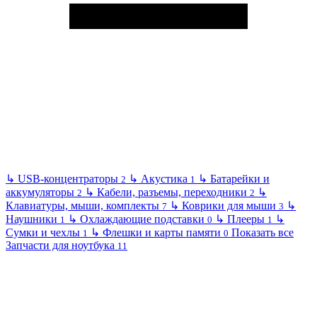
↳
USB-концентраторы
↳
Акустика
↳
Батарейки и
2
1
аккумуляторы
↳
Кабели, разъемы, переходники
↳
2
2
Клавиатуры, мыши, комплекты
↳
Коврики для мыши
↳
7
3
Наушники
↳
Охлаждающие подставки
↳
Плееры
↳
1
0
1
Сумки и чехлы
↳
Флешки и карты памяти
Показать все
1
0
Запчасти для ноутбука
11