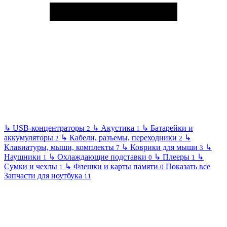
↳
USB-концентраторы
↳
Акустика
↳
Батарейки и
2
1
аккумуляторы
↳
Кабели, разъемы, переходники
↳
2
2
Клавиатуры, мыши, комплекты
↳
Коврики для мыши
↳
7
3
Наушники
↳
Охлаждающие подставки
↳
Плееры
↳
1
0
1
Сумки и чехлы
↳
Флешки и карты памяти
Показать все
1
0
Запчасти для ноутбука
11