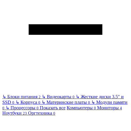
↳
Блоки питания
↳
Видеокарты
↳
Жесткие диски 3.5" и
2
0
SSD
↳
Корпуса
↳
Материнские платы
↳
Модули памяти
0
0
0
↳
Процессоры
Показать все
Компьютеры
Мониторы
0
0
0
4
Ноутбуки
Оргтехника
23
0