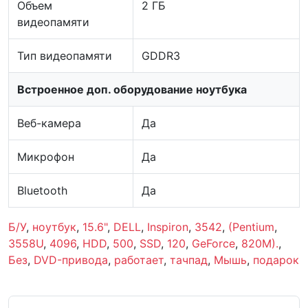
Объем
2 ГБ
видеопамяти
Тип видеопамяти
GDDR3
Встроенное доп. оборудование ноутбука
Веб-камера
Да
Микрофон
Да
Bluetooth
Да
Б/У
,
ноутбук
,
15.6"
,
DELL
,
Inspiron
,
3542
,
(Pentium
,
3558U
,
4096
,
HDD
,
500
,
SSD
,
120
,
GeForce
,
820M).
,
Без
,
DVD-привода
,
работает
,
тачпад
,
Мышь
,
подарок